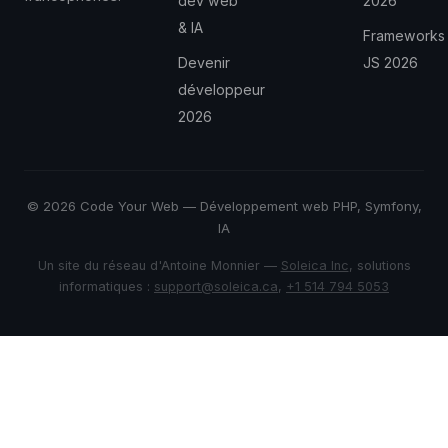
dev web
2026
& IA
Frameworks
Devenir
JS 2026
développeur
2026
© 2026 Code Your Web — Développement web PHP, Symfony,
IA
Un site du réseau d'Antoine Monnier —
Soleica Inc
, solutions
informatiques :
support@soleica.ca
,
+1 514 794 5053