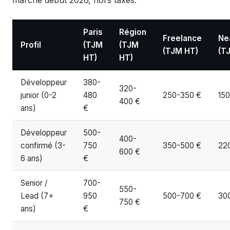
Paris
Région
Freelance
Ne
Profil
(TJM
(TJM
(TJM HT)
(T
HT)
HT)
Développeur
380-
320-
junior (0-2
480
250-350 €
15
400 €
ans)
€
Développeur
500-
400-
confirmé (3-
750
350-500 €
22
600 €
6 ans)
€
Senior /
700-
550-
Lead (7+
950
500-700 €
30
750 €
ans)
€