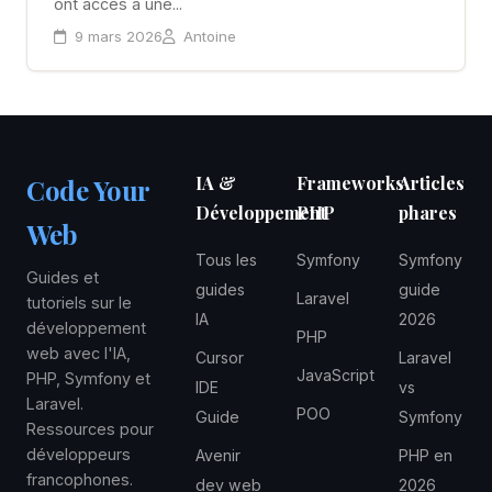
ont accès à une...
9 mars 2026
Antoine
IA &
Frameworks
Articles
Code Your
Développement
PHP
phares
Web
Tous les
Symfony
Symfony
Guides et
guides
guide
Laravel
tutoriels sur le
IA
2026
développement
PHP
web avec l'IA,
Cursor
Laravel
JavaScript
PHP, Symfony et
IDE
vs
Laravel.
POO
Guide
Symfony
Ressources pour
développeurs
Avenir
PHP en
francophones.
dev web
2026