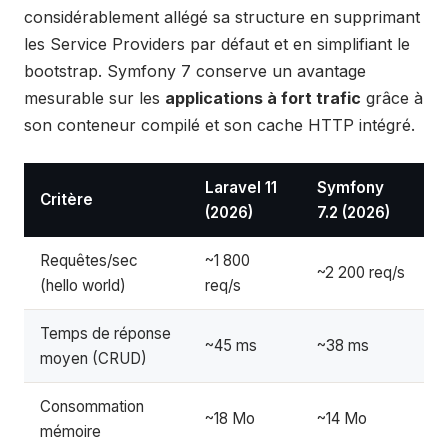
considérablement allégé sa structure en supprimant
les Service Providers par défaut et en simplifiant le
bootstrap. Symfony 7 conserve un avantage
mesurable sur les
applications à fort trafic
grâce à
son conteneur compilé et son cache HTTP intégré.
Laravel 11
Symfony
Critère
(2026)
7.2 (2026)
Requêtes/sec
~1 800
~2 200 req/s
(hello world)
req/s
Temps de réponse
~45 ms
~38 ms
moyen (CRUD)
Consommation
~18 Mo
~14 Mo
mémoire