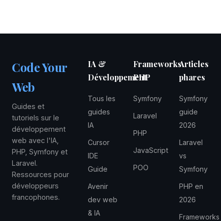
minimum, Symfony 7 requiert PHP 8.2
convient mieux aux domaines métier
également. L'utilisation de PHP 8.3 avec
complexes.
OPcache et preloading offre les meilleures
performances pour les deux frameworks.
IA &
Frameworks
Articles
Code Your
Développement
PHP
phares
Web
Tous les
Symfony
Symfony
Guides et
guides
guide
Laravel
tutoriels sur le
IA
2026
développement
PHP
web avec l'IA,
Cursor
Laravel
JavaScript
PHP, Symfony et
IDE
vs
Laravel.
POO
Guide
Symfony
Ressources pour
développeurs
Avenir
PHP en
francophones.
dev web
2026
& IA
Frameworks