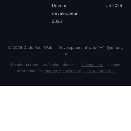
Devenir
JS 2026
développeur
2026
© 2026 Code Your Web — Développement web PHP, Symfony,
IA
Un site du réseau d'Antoine Monnier —
Soleica Inc
, solutions
informatiques :
support@soleica.ca
,
+1 514 794 5053