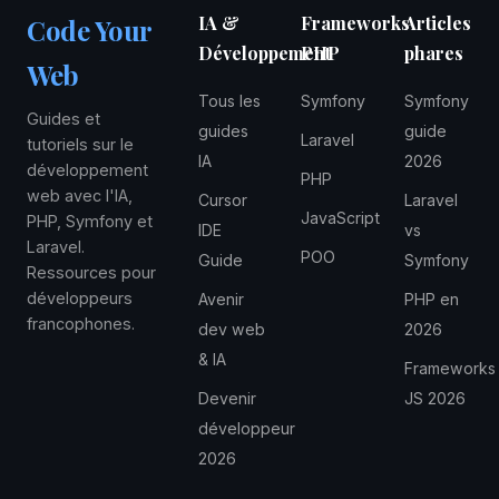
pertinent pour les projets légers. Le choix
IA &
Frameworks
Articles
Code Your
dépend de la taille du projet, de l'équipe et des
Développement
PHP
phares
contraintes de performance.
Web
Tous les
Symfony
Symfony
Guides et
guides
guide
Laravel
tutoriels sur le
IA
2026
développement
PHP
web avec l'IA,
Cursor
Laravel
JavaScript
PHP, Symfony et
IDE
vs
Laravel.
POO
Guide
Symfony
Ressources pour
développeurs
Avenir
PHP en
francophones.
dev web
2026
& IA
Frameworks
Devenir
JS 2026
développeur
2026